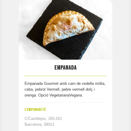
EMPANADA
Empanada Gourmet amb carn de vedella mòlta,
ceba, pebrot Vermell, pebre vermell dolç i
orenga. Opció VegetarianaVegana.
L'EMPANADITÉ
C/Castillejos, 265-263
Barcelona, 08013