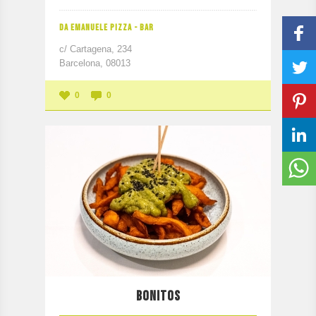
DA EMANUELE PIZZA - BAR
c/ Cartagena, 234
Barcelona, 08013
0
0
BONITOS