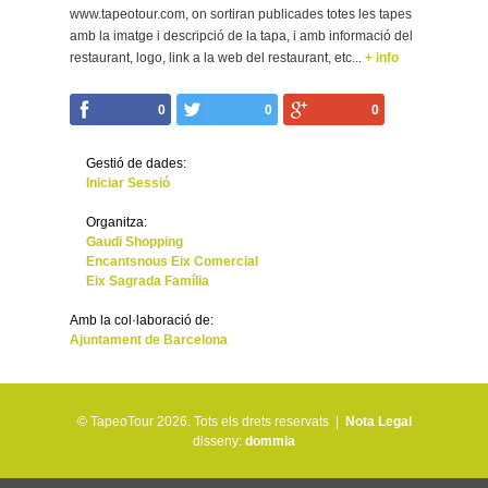
www.tapeotour.com, on sortiran publicades totes les tapes
amb la imatge i descripció de la tapa, i amb informació del
restaurant, logo, link a la web del restaurant, etc...
+ info
0
0
0
Gestió de dades:
Iniciar Sessió
Organitza:
Gaudi Shopping
Encantsnous Eix Comercial
Eix Sagrada Família
Amb la col·laboració de:
Ajuntament de Barcelona
© TapeoTour 2026.
Tots els drets reservats |
Nota Legal
disseny:
dommia