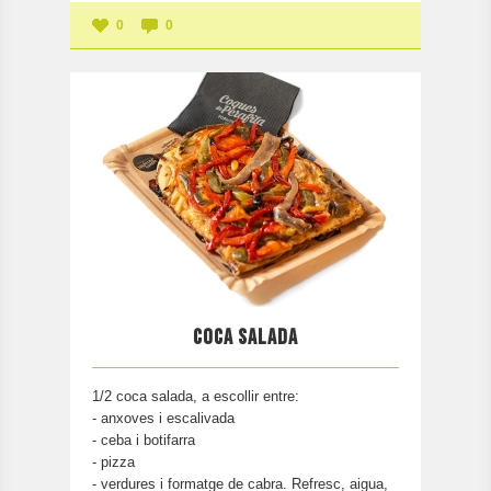
0
0
COCA SALADA
1/2 coca salada, a escollir entre:
- anxoves i escalivada
- ceba i botifarra
- pizza
- verdures i formatge de cabra. Refresc, aigua,