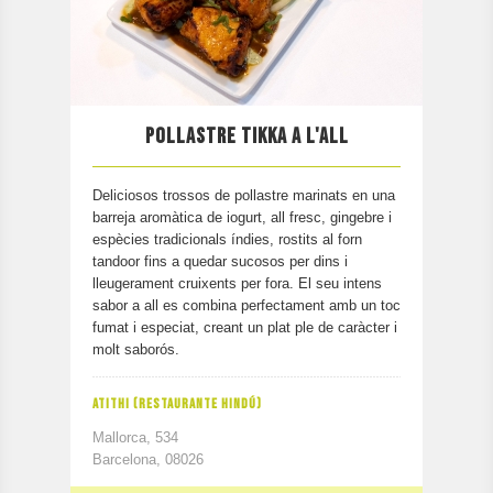
POLLASTRE TIKKA A L'ALL
Deliciosos trossos de pollastre marinats en una
barreja aromàtica de iogurt, all fresc, gingebre i
espècies tradicionals índies, rostits al forn
tandoor fins a quedar sucosos per dins i
lleugerament cruixents per fora. El seu intens
sabor a all es combina perfectament amb un toc
fumat i especiat, creant un plat ple de caràcter i
molt saborós.
ATITHI (RESTAURANTE HINDÚ)
Mallorca, 534
Barcelona, 08026