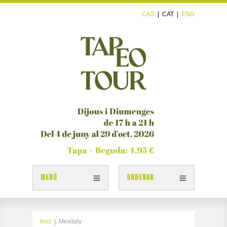
CAS
|
CAT
|
ENG
MENÚ
ORDENAR
TAPES
PLÀNOL TAPEOTOUR
Inici
|
Mexitaly