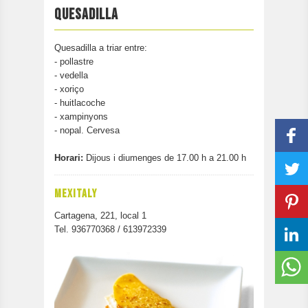
PARTICIPA
QUESADILLA
CONTACTAR
Quesadilla a triar entre:
- pollastre
- vedella
- xoriço
- huitlacoche
- xampinyons
- nopal. Cervesa
Horari:
Dijous i diumenges de 17.00 h a 21.00 h
MEXITALY
Cartagena, 221, local 1
Tel. 936770368 / 613972339