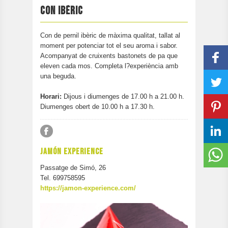
PARTICIPA
CON IBÈRIC
CONTACTAR
Con de pernil ibèric de màxima qualitat, tallat al
moment per potenciar tot el seu aroma i sabor.
Acompanyat de cruixents bastonets de pa que
eleven cada mos. Completa l?experiència amb
una beguda.
Horari:
Dijous i diumenges de 17.00 h a 21.00 h.
Diumenges obert de 10.00 h a 17.30 h.
JAMÓN EXPERIENCE
Passatge de Simó, 26
Tel. 699758595
https://jamon-experience.com/