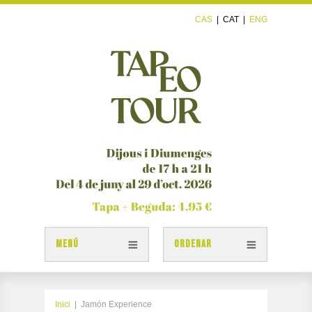
CAS
|
CAT
|
ENG
MENÚ
ORDENAR
TAPES
PLÀNOL TAPEOTOUR
Inici
|
Jamón Experience