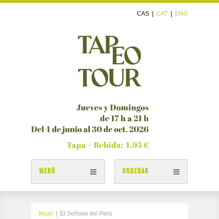
CAS
|
CAT
|
ENG
MENÚ
ORDENAR
TAPAS
PLANO TAPEOTOUR
Inicio
|
El Señorio del Perú